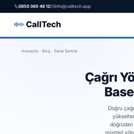
0850 360 48 12
info@calltech.app
CallTech
Anasayfa
Blog
Sanal Santral
Çağrı Yö
Base
Doğru çağr
yükselte
doğrudan e
müşteri yönl