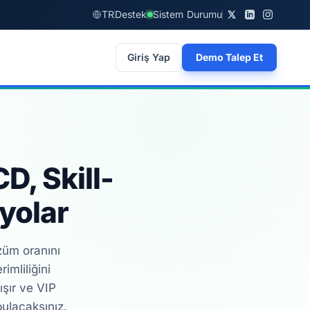
TR
Destek
Sistem Durumu
Giriş Yap
Demo Talep Et
D, Skill-
yolar
züm oranını
mliliğini
ışır ve VIP
bulacaksınız.