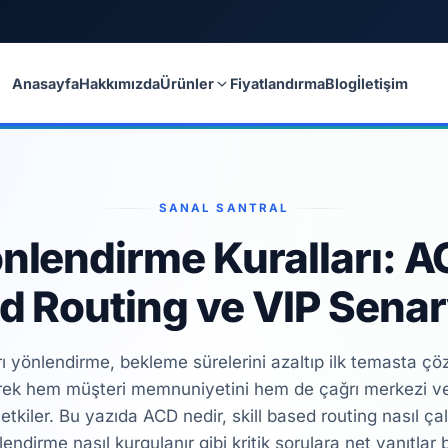
Anasayfa
Hakkımızda
Fiyatlandırma
Blog
İletişim
Ürünler
SANAL SANTRAL
nlendirme Kuralları: AC
d Routing ve VIP Senar
ı yönlendirme, bekleme sürelerini azaltıp ilk temasta çö
rek hem müşteri memnuniyetini hem de çağrı merkezi veri
tkiler. Bu yazıda ACD nedir, skill based routing nasıl çal
endirme nasıl kurgulanır gibi kritik sorulara net yanıtlar 