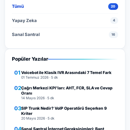
Tümü
20
Yapay Zeka
4
Sanal Santral
16
Popüler Yazılar
01
Voicebot ile Klasik IVR Arasındaki 7 Temel Fark
01 Temmuz 2026
· 5 dk
02
Çağrı Merkezi KPI'ları: AHT, FCR, SLA ve Cevap
Oranı
14 Mayıs 2026
· 5 dk
03
SIP Trunk Nedir? VoIP Operatörü Seçerken 9
Kriter
20 Mayıs 2026
· 5 dk
04
Sanal Santral İnternet Gereksinimleri: Bant