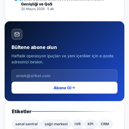
Genişliği ve QoS
20 Mayıs 2026
· 5 dk
Bültene abone olun
Haftalık operasyon ipuçları ve yeni içerikler için e-posta
adresinizi bırakın.
Abone Ol
Etiketler
sanal santral
çağrı merkezi
IVR
KPI
CRM