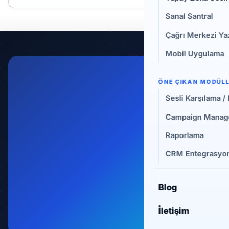
Yapay Zeka Asistanını Sistemlerinize
Sanal Santral
Bağlama Rehberi
Admin
Çağrı Merkezi Yaz
AD
01 Temmuz 2026
Mobil Uygulama
ÖNE ÇIKAN MODÜL
Sesli Karşılama /
Campaign Manage
Raporlama
CRM Entegrasyon
YAPAY ZEKA
Blog
Voicebot ile Klasik IVR Arasındaki 7 Temel
Fark
İletişim
Admin