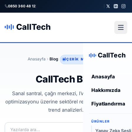
0850 360 48 12
CallTech
CallTech
Anasayfa
Blog
İÇERIK MERKEZI
CallTech Blog
Anasayfa
Hakkımızda
Sanal santral, çağrı merkezi, IVR ve operasyon
optimizasyonu üzerine sektörel rehberler, ipuçları ve
Fiyatlandırma
trend analizleri.
ÜRÜNLER
Ara
YAPAY ZEKA · ÖNE ÇIKAN
Yapay Zeka Sesli