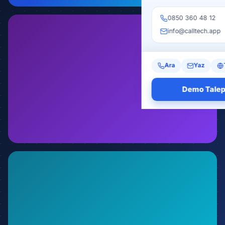
01 Temmuz 2026
0850 360 48 12
info@calltech.app
Ara
Yaz
Demo Talep
YAPAY ZEKA
Yapay Zeka Sesli Asistan Nasıl Çalışır?
Uçtan Uca Rehber
Admin
01 Temmuz 2026