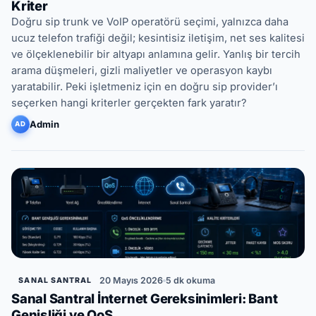
Kriter
Doğru sip trunk ve VoIP operatörü seçimi, yalnızca daha
ucuz telefon trafiği değil; kesintisiz iletişim, net ses kalitesi
ve ölçeklenebilir bir altyapı anlamına gelir. Yanlış bir tercih
arama düşmeleri, gizli maliyetler ve operasyon kaybı
yaratabilir. Peki işletmeniz için en doğru sip provider’ı
seçerken hangi kriterler gerçekten fark yaratır?
Admin
AD
20 Mayıs 2026
5 dk okuma
SANAL SANTRAL
Sanal Santral İnternet Gereksinimleri: Bant
Genişliği ve QoS