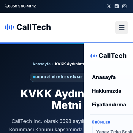
0850 360 48 12
CallTech
CallTech
Anasayfa
KVKK Aydınlatma Metni
Anasayfa
HUKUKI BILGILENDIRME · KVKK
KVKK Aydınlatma
Hakkımızda
Metni
Fiyatlandırma
CallTech Inc. olarak 6698 sayılı Kişisel Verilerin
ÜRÜNLER
Korunması Kanunu kapsamında kişisel verilerinizi
Yapay Zeka Sesli