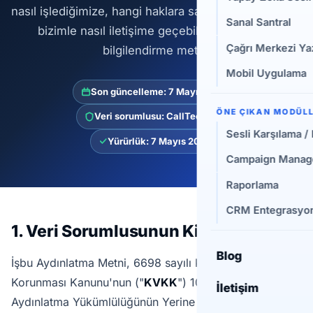
nasıl işlediğimize, hangi haklara sahip olduğunuza ve
Sanal Santral
bizimle nasıl iletişime geçebileceğinize dair
Çağrı Merkezi Yaz
bilgilendirme metni.
Mobil Uygulama
Son güncelleme: 7 Mayıs 2026
ÖNE ÇIKAN MODÜL
Veri sorumlusu: CallTech Inc.
Sesli Karşılama /
Yürürlük: 7 Mayıs 2026
Campaign Manage
Raporlama
CRM Entegrasyon
1. Veri Sorumlusunun Kimliği
Blog
İşbu Aydınlatma Metni, 6698 sayılı Kişisel Verilerin
Korunması Kanunu'nun ("
KVKK
") 10. maddesi ve
İletişim
Aydınlatma Yükümlülüğünün Yerine Getirilmesinde