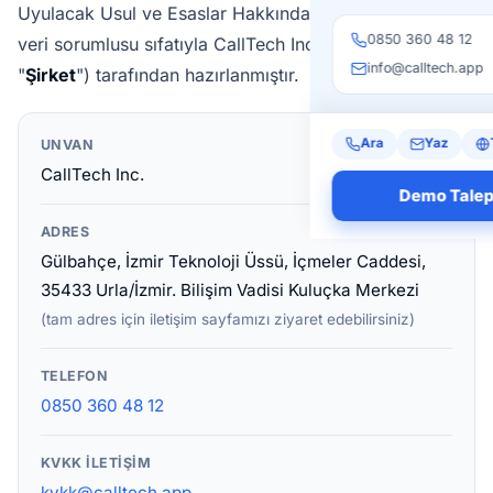
Uyulacak Usul ve Esaslar Hakkında Tebliğ uyarınca
0850 360 48 12
veri sorumlusu sıfatıyla CallTech Inc. ("
CallTech
",
info@calltech.app
"
Şirket
") tarafından hazırlanmıştır.
Ara
Yaz
UNVAN
CallTech Inc.
Demo Talep
ADRES
Gülbahçe, İzmir Teknoloji Üssü, İçmeler Caddesi,
35433 Urla/İzmir. Bilişim Vadisi Kuluçka Merkezi
(tam adres için iletişim sayfamızı ziyaret edebilirsiniz)
TELEFON
0850 360 48 12
KVKK İLETIŞIM
kvkk@calltech.app