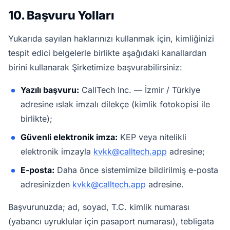
10. Başvuru Yolları
Yukarıda sayılan haklarınızı kullanmak için, kimliğinizi
tespit edici belgelerle birlikte aşağıdaki kanallardan
birini kullanarak Şirketimize başvurabilirsiniz:
Yazılı başvuru:
CallTech Inc. — İzmir / Türkiye
adresine ıslak imzalı dilekçe (kimlik fotokopisi ile
birlikte);
Güvenli elektronik imza:
KEP veya nitelikli
elektronik imzayla
kvkk@calltech.app
adresine;
E-posta:
Daha önce sistemimize bildirilmiş e-posta
adresinizden
kvkk@calltech.app
adresine.
Başvurunuzda; ad, soyad, T.C. kimlik numarası
(yabancı uyruklular için pasaport numarası), tebligata