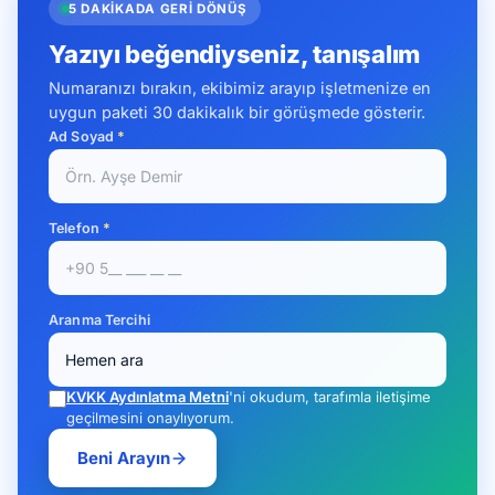
5 DAKIKADA GERI DÖNÜŞ
Yazıyı beğendiyseniz, tanışalım
Numaranızı bırakın, ekibimiz arayıp işletmenize en
uygun paketi 30 dakikalık bir görüşmede gösterir.
Ad Soyad
*
Telefon
*
Aranma Tercihi
KVKK Aydınlatma Metni
'ni okudum, tarafımla iletişime
geçilmesini onaylıyorum.
Beni Arayın