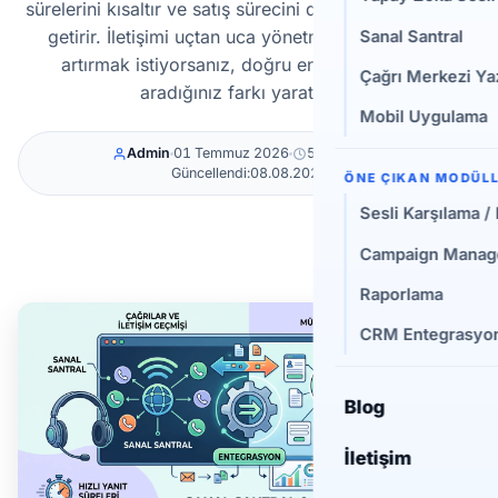
sürelerini kısaltır ve satış sürecini daha ölçülebilir hale
getirir. İletişimi uçtan uca yönetmek ve dönüşleri
Sanal Santral
artırmak istiyorsanız, doğru entegrasyon tam
Çağrı Merkezi Yaz
aradığınız farkı yaratabilir.
Mobil Uygulama
Admin
01 Temmuz 2026
5 dk okuma
Güncellendi:
08.08.2026
ÖNE ÇIKAN MODÜL
Sesli Karşılama /
Campaign Manage
Raporlama
CRM Entegrasyon
Blog
İletişim