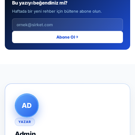
Bu yazıyı beğendiniz mi?
Haftada bir yeni rehber için bültene abone olun.
Abone Ol
AD
YAZAR
Admin