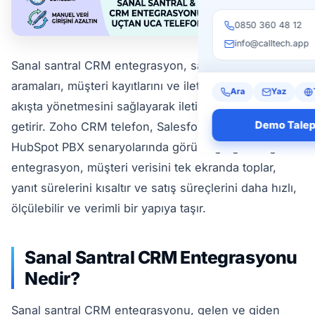
0850 360 48 12
info@calltech.app
Sanal santral CRM entegrasyon, satış ekiplerinin
aramaları, müşteri kayıtlarını ve iletişim geçmişini tek
Ara
Yaz
akışta yönetmesini sağlayarak iletişimi uçtan uca hale
Demo Talep
getirir. Zoho CRM telefon, Salesforce çağrı ve
HubSpot PBX senaryolarında görüldüğü gibi doğru
entegrasyon, müşteri verisini tek ekranda toplar,
yanıt sürelerini kısaltır ve satış süreçlerini daha hızlı,
ölçülebilir ve verimli bir yapıya taşır.
Sanal Santral CRM Entegrasyonu
Nedir?
Sanal santral CRM entegrasyonu, gelen ve giden