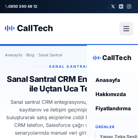
0850 360 48 12
CallTech
Anasayfa
Blog
Sanal Santral
CallTech
SANAL SANTRAL
Sanal Santral CRM Entegrasyonu
Anasayfa
ile Uçtan Uca Telefon
Hakkımızda
Sanal santral CRM entegrasyonu, çağrıları, müşteri
Fiyatlandırma
kayıtlarını ve iletişim geçmişini tek ekranda
buluşturarak satış ekiplerine ciddi hız kazandırır. Zoho
CRM telefon, Salesforce çağrı ve HubSpot PBX
ÜRÜNLER
senaryolarında manuel veri girişini azaltır, yanıt
Yapay Zeka Sesli